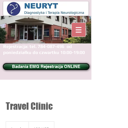
Rejestracja: tel.
784-087-496
od
poniedziałku do czwartku 10:00-19:00
Badania EMG Rejestracja ONLINE
Travel Clinic
120
dolarów