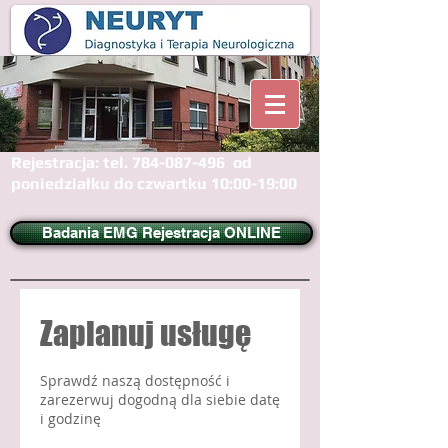
Rejestracja: tel.
784-087-496
od
poniedziałku do czwartku 10:00-19:00
Badania EMG Rejestracja ONLINE
Zaplanuj usługę
Sprawdź naszą dostępność i
zarezerwuj dogodną dla siebie datę
i godzinę